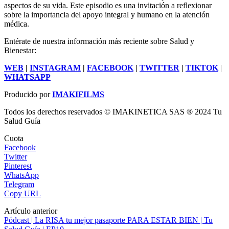
aspectos de su vida. Este episodio es una invitación a reflexionar
sobre la importancia del apoyo integral y humano en la atención
médica.
Entérate de nuestra información más reciente sobre Salud y
Bienestar:
WEB
|
INSTAGRAM
|
FACEBOOK
|
TWITTER
|
TIKTOK
|
WHATSAPP
Producido por
IMAKIFILMS
Todos los derechos reservados © IMAKINETICA SAS ® 2024 Tu
Salud Guía
Cuota
Facebook
Twitter
Pinterest
WhatsApp
Telegram
Copy URL
Artículo anterior
Pódcast | La RISA tu mejor pasaporte PARA ESTAR BIEN | Tu